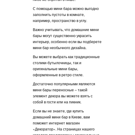
Стоит отметить, ч
домашних мини ба
С помощью мини бара можно выгодно
цы нашего
магазине реализов
заполнить пустоты в комнате,
вайте товары и
чтобы вы могли п
например, пространство в углу.
равится именно
предмет интерьер
Важно учитывать, что домашние мини
Мы предлагаем ши
бары могут существенно украсить
ор» вы всегда
мини баров разных
интерьер, особенно если вы подберете
ые и стильные
направлений и цве
мини бар необычного дизайна.
сопутствующие
удовлетворят сам
Вы можете выбрать как традиционные
требования.
столики-бутылочницы, так и
Если вы приняли 
оригинальные мини бары,
купить домашний м
оформленные в ретро стиле.
стоит помнить, что
Достаточно популярными являются
нужно, следуя соб
мини бары переносные – такой
советам барменов.
элемент декора вы можете взять с
Чтобы приготовит
собой в гости или на пикник.
коктейли, требуетс
Если вы не знаете, где купить
десяти напитков, 
домашний мини бар в Киеве, вам
ориентироваться н
поможет интернет магазин
Также стоит учитыв
«Декоратор». На страницах нашего
нужно расположить
каталога представлены оригинальные