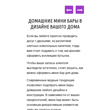
Ь МИНИ БАР
ДОМАШНИЕ МИНИ БАРЫ В
МИНИ БА
В УКРАИНЕ
ДИЗАЙНЕ ВАШЕГО ДОМА
Не стоит забывать 
домашний являетс
ипу вы можете
Если вы любите приятно проводить
элементом, которы
омашний в
досуг с друзьями, за распитием
вкусе его владель
вьте заявку на
элитных алкогольных напитков, тогда
домашний мини ба
с вами для
вам стоит подумать о том, как красиво
то, насколько он 
лей, после чего
оформить коллекцию бутылок.
оформлением инте
вам домой, по
Чтобы ваши запасы алкоголя
 заявке.
Также важно, чтоб
выглядели эстетично, стоит решить, как
удобным в использ
честву с лучшими
можно оформить мини бар для дома.
должны доставаться
ями, купить мини
Современные модные тенденции
лишних усилий.
раине стало
позволяют подобрать мини бары
 легче. Со своей
Очень часто в кач
домашние любого дизайна и
руем оперативную
выбирают многоф
конструкции. В зависимости от ваших
ть всех товаров.
модели трансформ
предпочтений, мини бар может быть
времени и денег,
менять конфигура
основным декоративным элементом
е изделия,
либо же спрятан в нише.