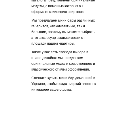
штопоры, шейкеры
модели, с помощью которых вы
стаканы.
оформите коллекцию спиртного.
В магазине «Деко
Мы предлагаем мини бары различных
купить домашние м
габаритов, как компактные, так и
которые идеально 
большие, поэтому вы можете выбрать
вашего дома и вме
этот аксессуар в зависимости от
бутылок и аксессу
площади вашей квартиры.
Оптимальным вари
Также у вас есть свобода выбора в
подойдет для любо
плане дизайна: мы предлагаем
является мини бар
оригинальные модели современного и
стиле. Он занимае
классического стилей оформления.
пространства, одн
разнообразит инт
Спешите купить мини бар домашний в
акцентами.
Украине, чтобы создать яркий акцент в
интерьере вашего дома.
В зависимости от 
в употреблении сп
можете выбирать 
компактный или га
же, на выбор габар
размеры комнаты. 
маленькой комнате