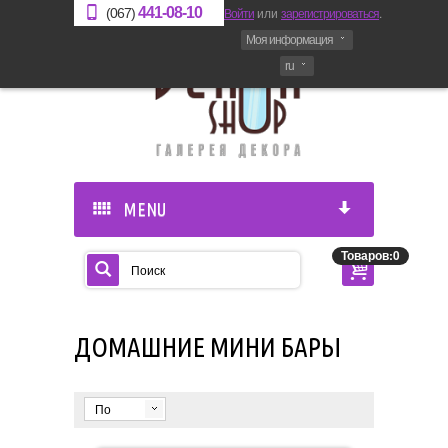
441-08-10
Войти
или
зарегистрироваться
.
(067)
Моя информация
ru
MENU
Товаров:0
ДОМАШНИЕ МИНИ БАРЫ
По
умолчанию