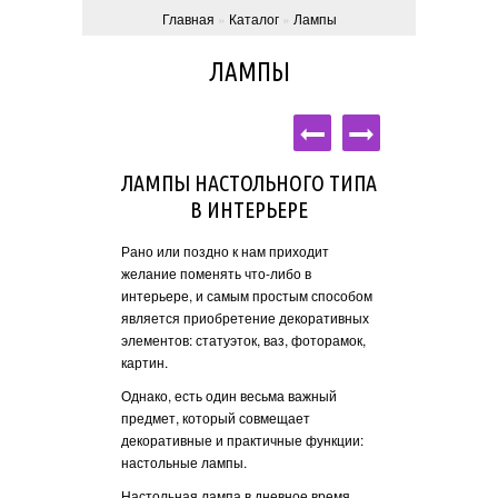
Главная
»
Каталог
»
Лампы
ЛАМПЫ
НАСТОЛЬНУЮ
ЛАМПЫ НАСТОЛЬНОГО ТИПА
КАК ПРАВИ
 КИЕВЕ?
В ИНТЕРЬЕРЕ
НАСТОЛЬ
 наши
Рано или поздно к нам приходит
Если перед вами с
отите купить
желание поменять что-либо в
лампу настольную 
Киеве, тогда ждем
интерьере, и самым простым способом
начать с поиска п
овской 11/11.
является приобретение декоративных
нее. Важно, чтобы
ложен наш
элементов: статуэток, ваз, фоторамок,
изделия соответст
котором вы можете
картин.
которой оно будет
 настольные лампы
Габариты лампы н
Однако, есть один весьма важный
пить понравившееся
больше тумбочки и
предмет, который совмещает
вы хотите ее расп
декоративные и практичные функции:
 лампами всегда
настольные лампы.
Не менее важно, ч
осто просмотр
лампа соответств
Настольная лампа в дневное время