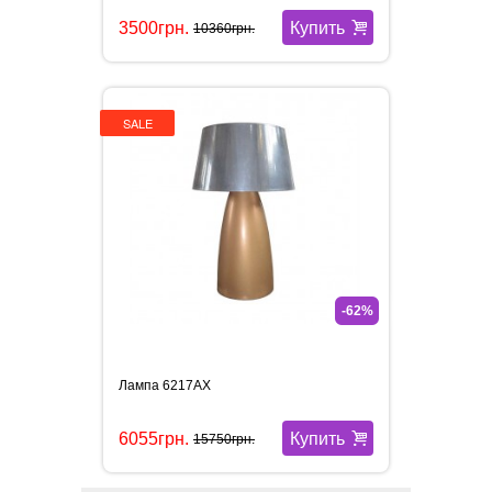
Купить
3500грн.
10360грн.
SALE
-62%
Лампа 6217AX
Купить
6055грн.
15750грн.