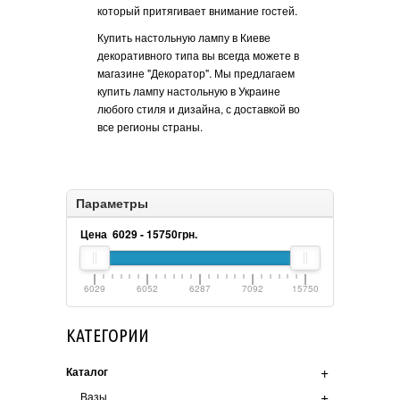
создают очень мяг
который притягивает внимание гостей.
приятную обстанов
Купить настольную лампу в Киеве
декоративного типа вы всегда можете в
магазине "Декоратор". Мы предлагаем
купить лампу настольную в Украине
любого стиля и дизайна, с доставкой во
все регионы страны.
Параметры
Цена
6029
-
15750
грн.
6029
6052
6287
7092
15750
КАТЕГОРИИ
+
Каталог
+
Вазы