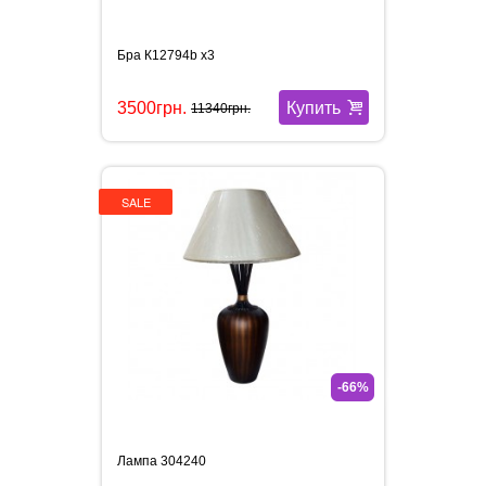
Бра К12794b x3
Купить
3500грн.
11340грн.
SALE
-66%
Лампа 304240