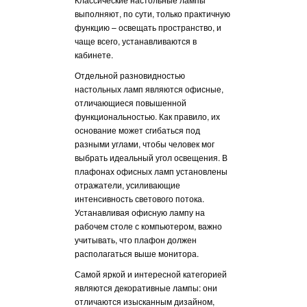
ным предметом
позолоты, в частн
выполняют, по сути, только практичную
ет к вам сам.
жидким золотом ил
функцию – освещать пространство, и
декор создает оче
чаще всего, устанавливаются в
впечатление: вам 
кабинете.
вами не обычная н
Отдельной разновидностью
произведение иску
настольных ламп являются офисные,
Лампы производств
отличающиеся повышенной
отличаются масси
функциональностью. Как правило, их
дополненным тка
основание может сгибаться под
пастельных оттенк
разными углами, чтобы человек мог
светильников лучш
выбрать идеальный угол освещения. В
классический стил
плафонах офисных ламп установлены
отражатели, усиливающие
Лампа настольная
интенсивность светового потока.
Capanni также отн
Устанавливая офисную лампу на
классическому сти
рабочем столе с компьютером, важно
характерны более
учитывать, что плафон должен
формы. В произво
располагаться выше монитора.
отдает предпочтен
которого создаетс
Самой яркой и интересной категорией
стеклу. Плафоны и
являются декоративные лампы: они
красивыми плавны
отличаются изысканным дизайном,