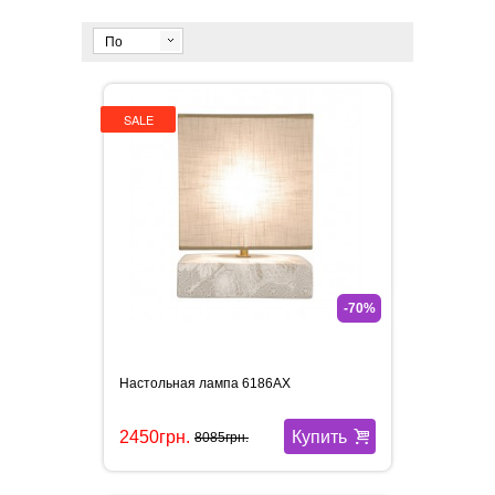
По
умолчанию
SALE
-70%
Настольная лампа 6186AX
Купить
2450грн.
8085грн.