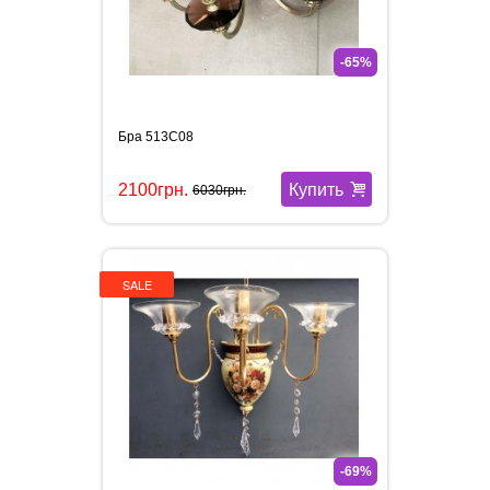
-65%
Бра 513C08
Купить
2100грн.
6030грн.
SALE
-69%