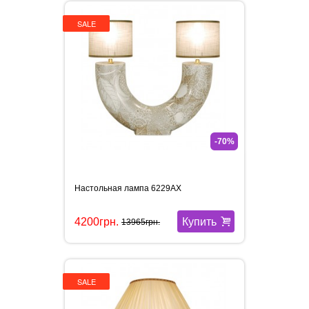
SALE
-70%
Настольная лампа 6229AX
Купить
4200грн.
13965грн.
SALE