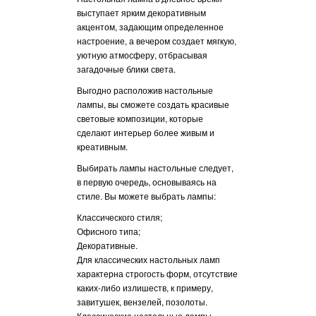
позволяет оценить,
помещения. Так, е
выступает ярким декоративным
к дизайн и
выдержана в класс
акцентом, задающим определенное
лучше выбирать л
настроение, а вечером создает мягкую,
основанием, окру
уютную атмосферу, отбрасывая
для классического
загадочные блики света.
 НАСТОЛЬНУЮ
должны быть ткан
Выгодно расположив настольные
атлас, собранные
УКРАИНЕ?
лампы, вы сможете создать красивые
складками, создаю
световые композиции, которые
эффект.
е в Киеве, то все
сделают интерьер более живым и
 настольную лампу
Стоит отметить, ч
креативным.
 достаточно
лампу в Украине, 
шем сайте, выбрав
Выбирать лампы настольные следует,
высококачественно
в первую очередь, основываясь на
декорированную к
стиле. Вы можете выбрать лампы:
тканевым абажуром
ольные лампы в
магазине "Декорат
ку страны,
Классического стиля;
сть и сохранность
Офисного типа;
В нашем магазине
мпы.
Декоративные.
продажа настольн
Для классических настольных ламп
фабрик Европы, в ч
рьерскими
характерна строгость форм, отсутствие
Ceramiche, Capann
ет доставлять
каких-либо излишеств, к примеру,
сроки. Таким
Для настольных ла
завитушек, вензелей, позолоты.
но ехать в модный
Ceramiche характ
Классические настольные лампы