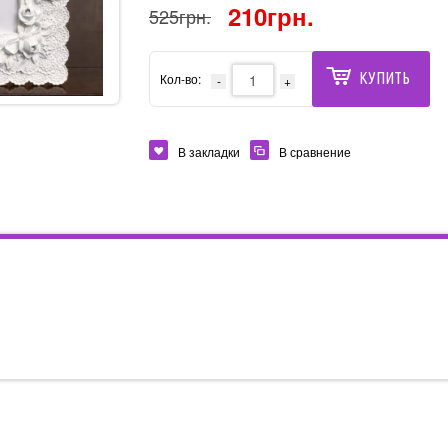
210грн.
525грн.
КУПИТЬ
Кол-во:
В закладки
В сравнение