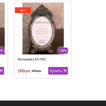
SALE
SALE
0%
-60%
Фоторамка LEV-7051
Фоторамка LEV-7
Купить
266грн.
224грн.
665грн.
560грн.