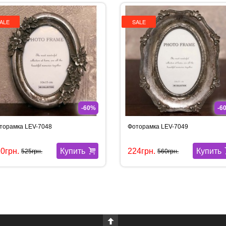
ALE
SALE
-60%
-6
торамка LEV-7048
Фоторамка LEV-7049
Купить
Купить
0грн.
224грн.
525грн.
560грн.