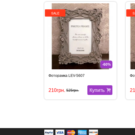
SALE
S
-60%
Фоторамка LEV-5607
Фо
Купить
210грн.
21
525грн.