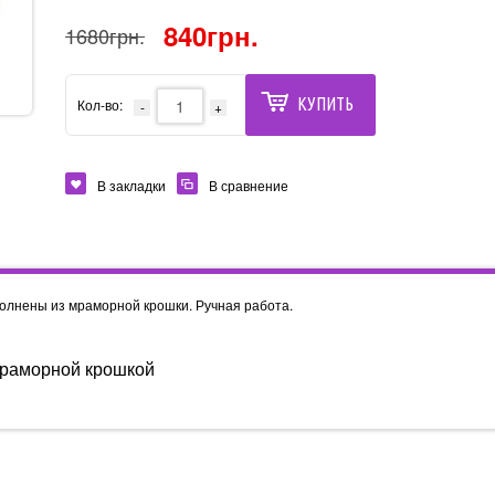
840грн.
1680грн.
КУПИТЬ
Кол-во:
В закладки
В сравнение
олнены из мраморной крошки. Ручная работа.
мраморной крошкой