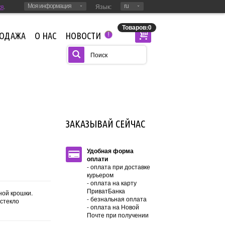
ся
.
Язык:
Моя информация
ru
Товаров:0
РОДАЖА
О НАС
НОВОСТИ
!
ЗАКАЗЫВАЙ СЕЙЧАС
Удобная форма
оплати
- оплата при доставке
курьером
- оплата на карту
ПриватБанка
ной крошки.
- безнальная оплата
 стекло
- оплата на Новой
Почте при получении