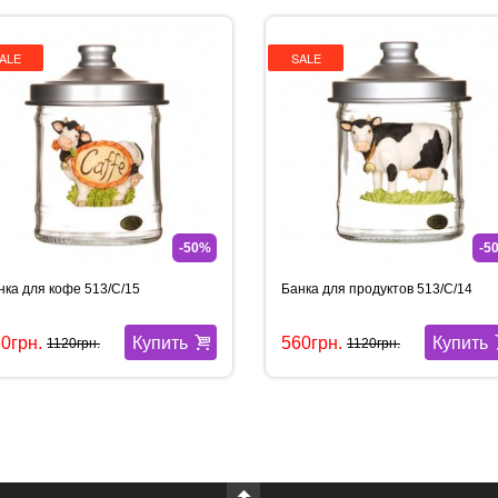
ALE
SALE
-50%
-5
нка для кофе 513/С/15
Банка для продуктов 513/С/14
Купить
Купить
0грн.
560грн.
1120грн.
1120грн.