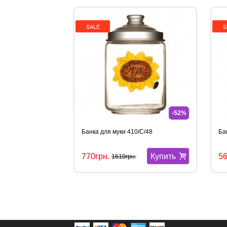
SALE
S
-52%
Банка для муки 410/С/48
Ба
Купить
770грн.
56
1610грн.