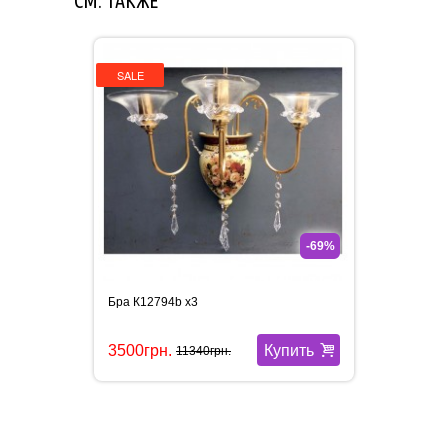
СМ. ТАКЖЕ
SALE
-69%
Бра К12794b x3
Купить
3500грн.
11340грн.