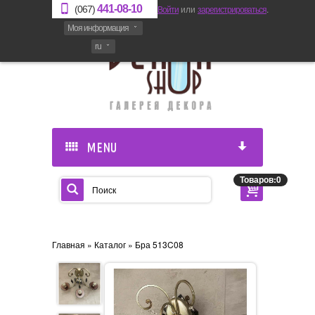
441-08-10
Войти
или
зарегистрироваться
.
(067)
Моя информация
ru
MENU
Товаров:0
Главная
»
Каталог
» Бра 513C08